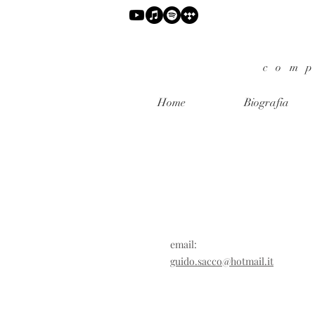
comp
Home
Biografia
email:
guido.sacco@hotmail.it